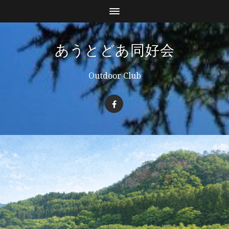
あうとどあ同好会
Outdoor Club