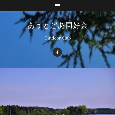
あうとどあ同好会
Outdoor Club