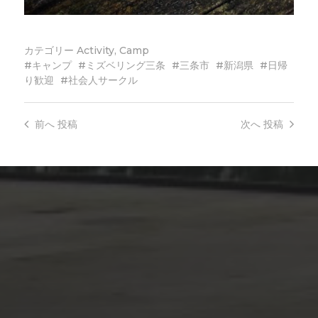
カテゴリー
Activity
,
Camp
キャンプ
ミズベリング三条
三条市
新潟県
日帰
り歓迎
社会人サークル
前へ
投稿
次へ
投稿