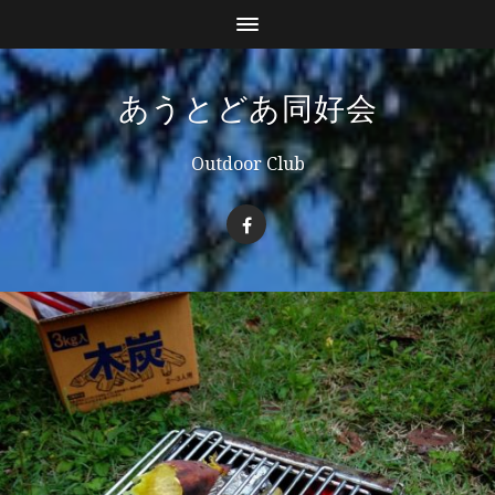
あうとどあ同好会
Outdoor Club