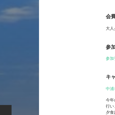
会
大人
参
参加
キ
中浦
今年
行い
夕食