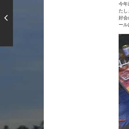
今年
たし
好会
ール