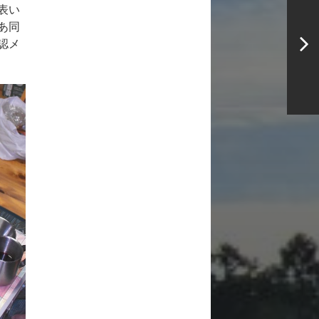
表い
あ同
認メ