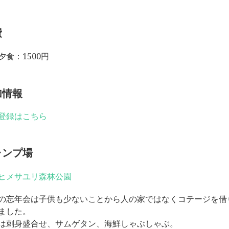
費
夕食：1500円
加情報
登録はこちら
ャンプ場
ヒメサユリ森林公園
の忘年会は子供も少ないことから人の家ではなくコテージを借
ました。
は刺身盛合せ、サムゲタン、海鮮しゃぶしゃぶ。