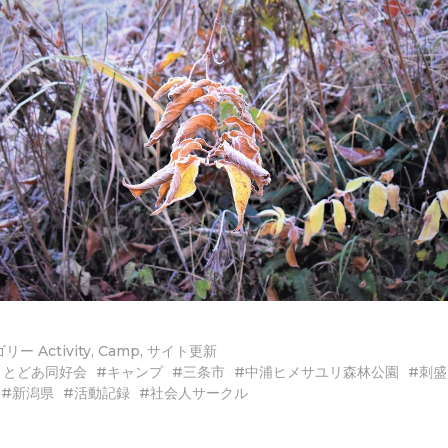
ゴリー
Activity
,
Camp
,
サイト更新
うとどあ同好会
キャンプ
三条市
中浦ヒメサユリ森林公園
刺盛
新潟県
活動記録
社会人サークル