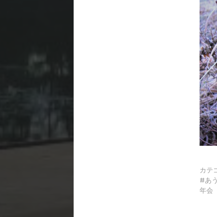
カテ
あ
年会