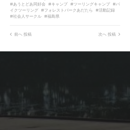
あうとどあ同好会
キャンプ
ツーリングキャンプ
バ
イクツーリング
フォレストパークあだたら
活動記録
社会人サークル
福島県
前へ
投稿
次へ
投稿