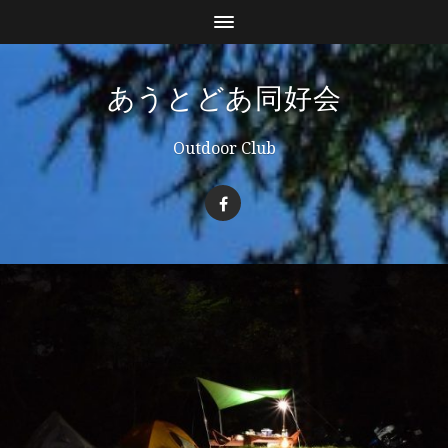
あうとどあ同好会
Outdoor Club