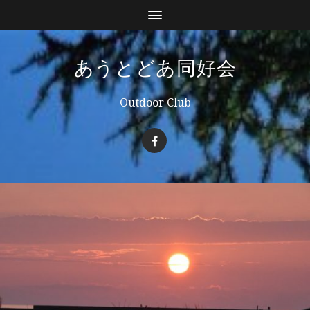
あうとどあ同好会
Outdoor Club