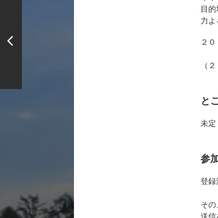
目的
力よ
２０
（２
と
未定
参
登録
その
送信