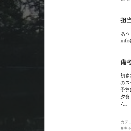
担
あう
info
備
初参
のス
予算
夕食
ん。
カテ
キ