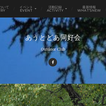
ついて
イベント
活動記録
最新情報
TRY
EVENT
ACTIVITY
WHAT’SNEW
あうとどあ同好会
Outdoor Club