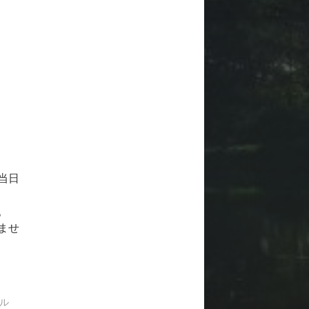
当日
。
ませ
ル