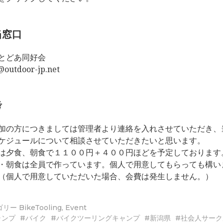
当窓口
とどあ同好会
@outdoor-jp.net
考
加の方につきましては管理者より連絡を入れさせていただき、
ケジュールについて相談させていただきたいと思います。
は夕食、朝食で１１００円＋４００円ほどを予定しております
・朝食は全員で作っています。個人で用意してもらっても構い
（個人で用意していただいた場合、会費は発生しません。）
ゴリー
BikeTooling
,
Event
ャンプ
バイク
バイクツーリングキャンプ
新潟県
社会人サーク