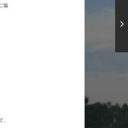
ご協
て、